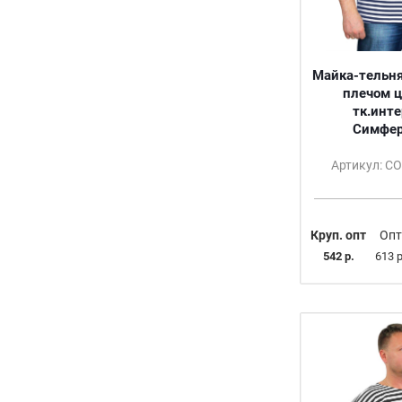
Майка-тельня
плечом ц
тк.инте
Симфер
Артикул: С
Круп. опт
Опт
542 р.
613 р