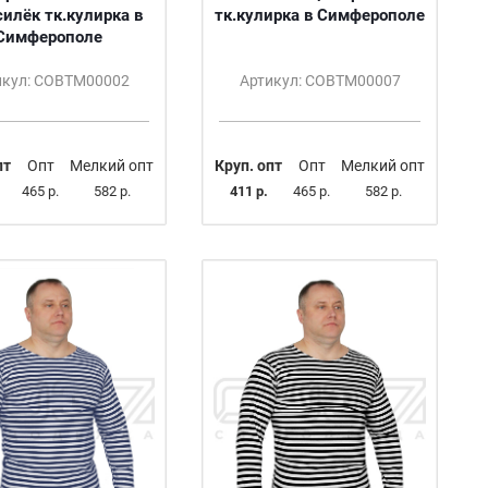
силёк тк.кулирка в
тк.кулирка в Симферополе
Симферополе
икул: СОВТМ00002
Артикул: СОВТМ00007
пт
Опт
Мелкий опт
Круп. опт
Опт
Мелкий опт
465 р.
582 р.
411 р.
465 р.
582 р.