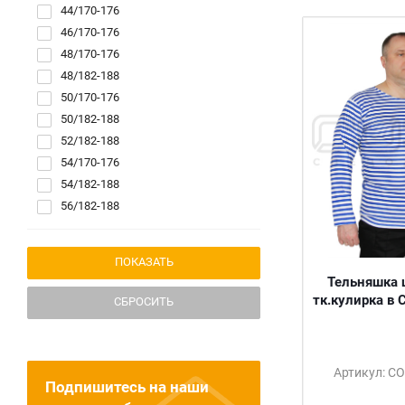
44/170-176
46/170-176
48/170-176
48/182-188
50/170-176
50/182-188
52/182-188
54/170-176
54/182-188
56/182-188
58/182-188
60/182-188
62/182-188
Тельняшка 
тк.кулирка в
СБРОСИТЬ
Артикул: С
Подпишитесь на наши