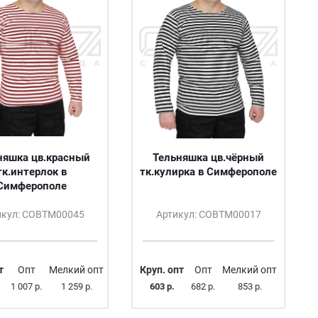
няшка цв.красный
Тельняшка цв.чёрный
тк.интерлок в
тк.кулирка в Симферополе
Симферополе
икул: СОВТМ00045
Артикул: СОВТМ00017
т
Опт
Мелкий опт
Круп. опт
Опт
Мелкий опт
1 007 р.
1 259 р.
603 р.
682 р.
853 р.