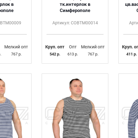
рлок в
тк.интерлок в
цв.ва
ополе
Симферополе
ОВТМ00009
Артикул: СОВТМ00014
Арт
Мелкий опт
Круп. опт
Опт
Мелкий опт
Круп. о
.
767 р.
542 р.
613 р.
767 р.
411 р.