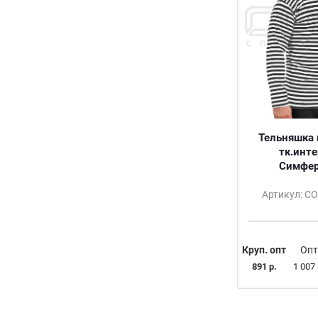
Тельняшка 
тк.инте
Симфер
Артикул: С
Круп. опт
Опт
891 р.
1 007 