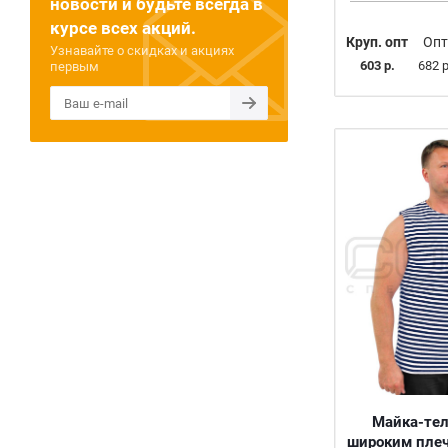
новости и будьте всегда в
курсе всех акций.
Круп. опт
Опт
Узнавайте о скидках и акциях
603 р.
682 р
первым
Майка-тел
широким плеч