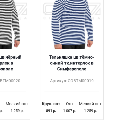
цв.чёрный
Тельняшка цв.тёмно-
рлок в
синий тк.интерлок в
ополе
Симферополе
ОВТМ00020
Артикул: СОВТМ00019
Мелкий опт
Круп. опт
Опт
Мелкий опт
р.
1 259 р.
891 р.
1 007 р.
1 259 р.