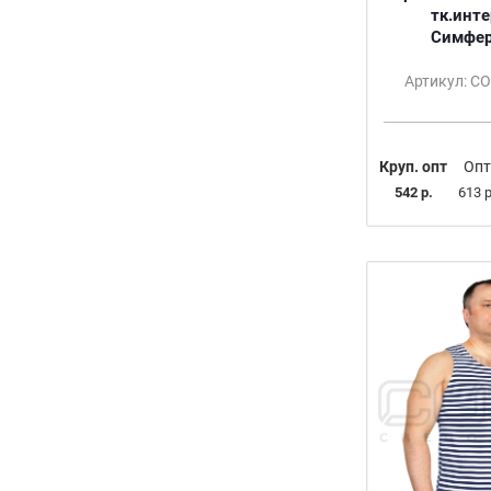
тк.инте
Симфер
Артикул: С
Круп. опт
Опт
542 р.
613 р