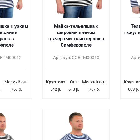
шка с узким
Майка-тельняшка с
Тел
в.синий
широким плечом
тк.кул
рлок в
цв.чёрный тк.интерлок в
ополе
Симферополе
ОВТМ00012
Артикул: СОВТМ00010
Арт
Мелкий опт
Круп. опт
Опт
Мелкий опт
Круп. о
.
767 р.
542 р.
613 р.
767 р.
603 р.