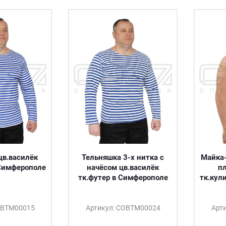
цв.василёк
Тельняшка 3-х нитка с
Майка-
 Симферополе
начёсом цв.василёк
пл
тк.футер в Симферополе
тк.кул
ОВТМ00015
Артикул: СОВТМ00024
Арт