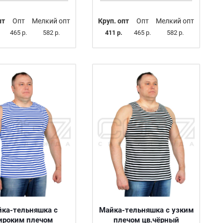
пт
Опт
Мелкий опт
Круп. опт
Опт
Мелкий опт
465 р.
582 р.
411 р.
465 р.
582 р.
ка-тельняшка с
Майка-тельняшка с узким
ироким плечом
плечом цв.чёрный