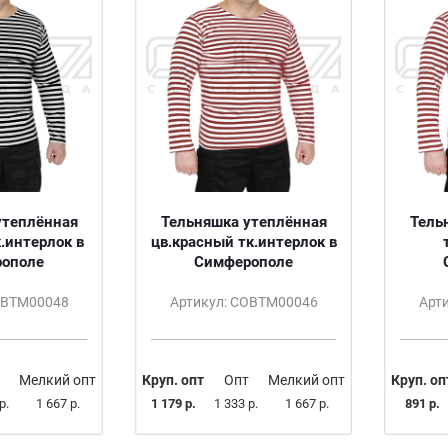
утеплённая
Тельняшка утеплённая
Тель
.интерлок в
цв.красный тк.интерлок в
ополе
Симферополе
ОВТМ00048
Артикул: СОВТМ00046
Арт
Мелкий опт
Круп. опт
Опт
Мелкий опт
Круп. оп
р.
1 667 р.
1 179 р.
1 333 р.
1 667 р.
891 р.