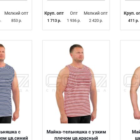
Мелкий опт
Круп. опт
Опт
Мелкий опт
Круп. о
.
853 р.
1 713 р.
1 936 р.
2 420 р.
411 р.
ьняшка с
Майка-тельняшка с узким
Май
ом цв.синий
плечом цв.красный
ш