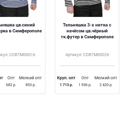
ьняшка цв.синий
Тельняшка 3-х нитка с
ирка в Симферополе
начёсом цв.чёрный
тк.футер в Симферополе
икул: СОВТМ00016
Артикул: СОВТМ00026
пт
Опт
Мелкий опт
Круп. опт
Опт
Мелкий опт
682 р.
853 р.
1 713 р.
1 936 р.
2 420 р.