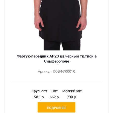
Фартук-передник АР23 цв.чёрный тк.тиси в
Симферополе
Артикул: СОВФУ00010
Круп. опт
Опт
Мелкий опт
585 р.
662 р.
790 р.
ПОДРОБНЕЕ