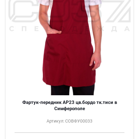
Фартук-передник АР23 цв.бордо тк.тиси в
Симферополе
Артикул: СОВФУ00033