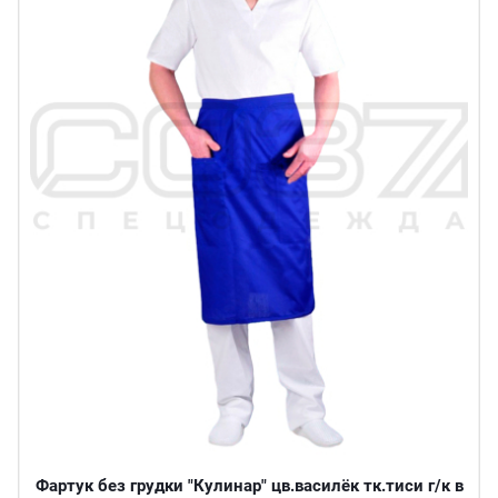
Фартук без грудки "Кулинар" цв.василёк тк.тиси г/к в