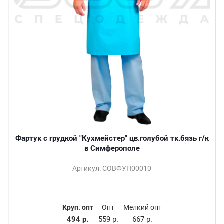
Фартук с грудкой "Кухмейстер" цв.голубой тк.бязь г/к
в Симферополе
Артикул: СОВФУП00010
Круп. опт
Опт
Мелкий опт
494 р.
559 р.
667 р.