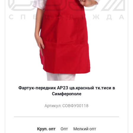
Фартук-передник АР23 цв.красный тк.тиси в
Симферополе
Артикул: СОВФУ00118
Круп. опт
Опт
Мелкий опт