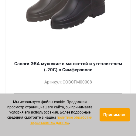
Сапоги ЭВА мужские с манжетой и утеплителем
(-20С) в Симферополе
Артикул: СОВСГМ00008
Мы используем файлы cookie. Продолжая
Круп. опт
Опт
Мелкий опт
просмотр страниц нашего сайта, вы принимаете
1 726 р.
1 951 р.
2 331 р.
условия его использования. Более подробные
Принимаю
сведения смотрите в нашей
политике обработки
персональных данных
.
ПОДРОБНЕЕ