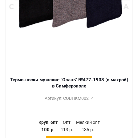
Термо-носки мужские "Олань" №477-1903 (с махрой)
в Симферополе
Артикул: СОВНКМ00214
Круп. опт
Опт
Мелкий опт
100 р.
113 р.
135 р.