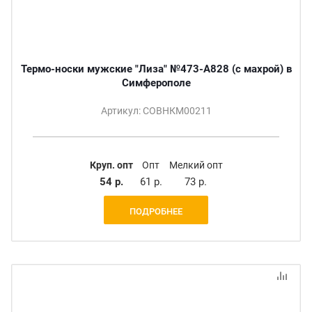
Термо-носки мужские "Лиза" №473-A828 (с махрой) в
Симферополе
Артикул: СОВНКМ00211
Круп. опт
Опт
Мелкий опт
54 р.
61 р.
73 р.
ПОДРОБНЕЕ