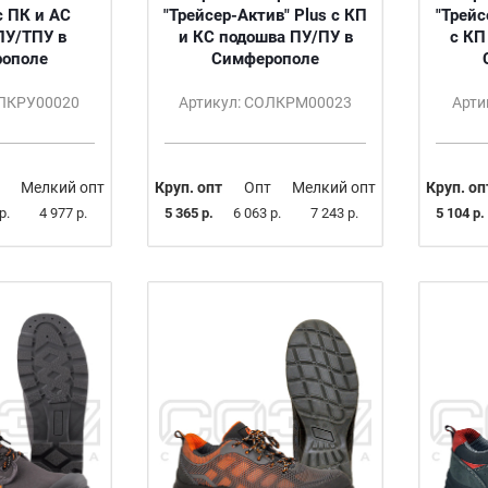
с ПК и АС
"Трейсер-Актив" Plus с КП
"Трей
ПУ/ТПУ в
и КС подошва ПУ/ПУ в
с КП
ополе
Симферополе
ОЛКРУ00020
Артикул: СОЛКРМ00023
Арти
Мелкий опт
Круп. опт
Опт
Мелкий опт
Круп. оп
р.
4 977 р.
5 365 р.
6 063 р.
7 243 р.
5 104 р.