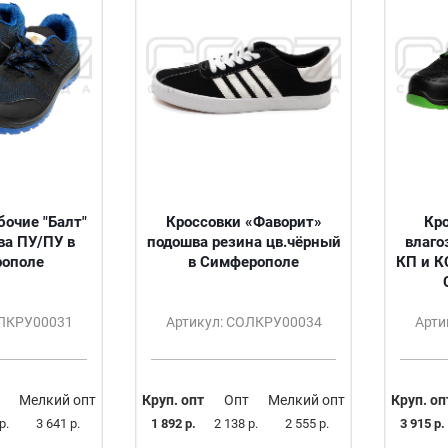
бочие "Балт"
Кроссовки «Фаворит»
Кр
ва ПУ/ПУ в
подошва резина цв.чёрный
влаго
ополе
в Симферополе
КП и К
ОЛКРУ00031
Артикул: СОЛКРУ00034
Арти
Мелкий опт
Круп. опт
Опт
Мелкий опт
Круп. оп
р.
3 641 р.
1 892 р.
2 138 р.
2 555 р.
3 915 р.