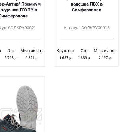
сер-Актив" Премиум
подошва ПВХ в
 подошва ПУ/ПУ в
Симферополе
Симферополе
кул: СОЛКРУ00021
Артикул: СОЛКРУ00016
т
Опт
Мелкий опт
Круп. опт
Опт
Мелкий опт
5 768 р.
6 891 р.
1 627 р.
1 839 р.
2 197 р.