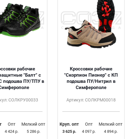
оссовки рабочие
Кроссовки рабочие
защитные "Балт" с
"Скорпион Пионер" с КП
С подошва ПУ/ТПУ в
подошва ПУ/Нитрил в
Симферополе
Симферополе
кул: СОЛКРУ00033
Артикул: СОЛКРМ00018
т
Опт
Мелкий опт
Круп. опт
Опт
Мелкий опт
4 424 р.
5 286 р.
3 625 р.
4 097 р.
4 894 р.