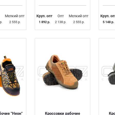
Мелкий опт
Круп. опт
Опт
Мелкий опт
Круп. оп
р.
2 555 р.
1 892 р.
2 138 р.
2 555 р.
5 148 р.
бочие "Неон"
Кроссовки рабочие
Кр