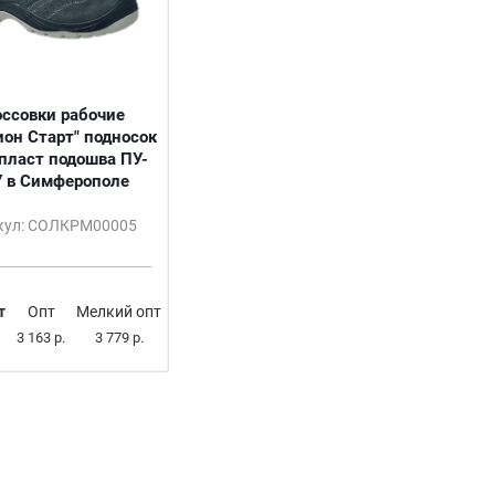
оссовки рабочие
ион Старт" подносок
пласт подошва ПУ-
 в Симферополе
кул: СОЛКРМ00005
т
Опт
Мелкий опт
3 163 р.
3 779 р.