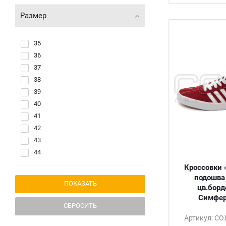
Размер
35
36
37
38
39
40
41
42
43
44
45
Кроссовки 
46
подошва
цв.борд
47
Симфер
СБРОСИТЬ
Артикул: С