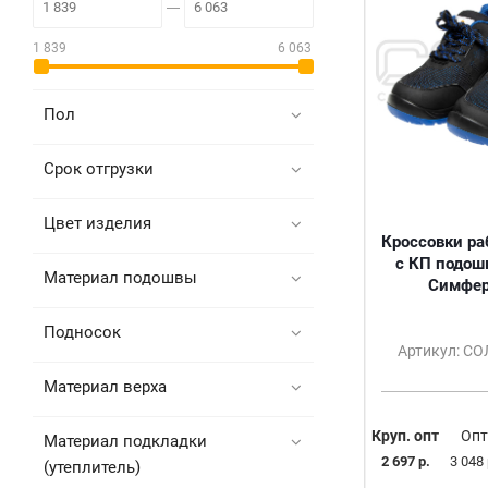
1 839
6 063
Пол
Срок отгрузки
Цвет изделия
Кроссовки ра
с КП подош
Материал подошвы
Симфер
Подносок
Артикул: С
Материал верха
Круп. опт
Опт
Материал подкладки
2 697 р.
3 048 
(утеплитель)