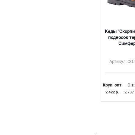
Кеды "Скорпи
подносок те
Симфер
Артикул: С
Круп. опт
Опт
2 422 р.
2 737 
.