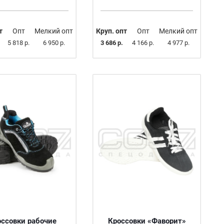
т
Опт
Мелкий опт
Круп. опт
Опт
Мелкий опт
5 818 р.
6 950 р.
3 686 р.
4 166 р.
4 977 р.
оссовки рабочие
Кроссовки «Фаворит»