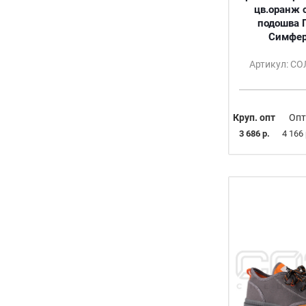
цв.оранж 
подошва 
Симфер
Артикул: С
Круп. опт
Опт
3 686 р.
4 166 