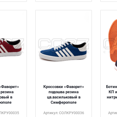
«Фаворит»
Кроссовки «Фаворит»
Ботин
 резина
подошва резина
КП 
овый в
цв.васильковый в
нитр
ополе
Симферополе
ОЛКРУ00035
Артикул: СОЛКРУ00036
Арти