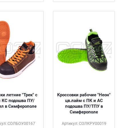
ки летние "Трек" с
Кроссовки рабочие "Неон"
и КС подошва ПУ/
цв.лайм с ПК и АС
ил в Симферополе
подошва ПУ/ТПУ в
Симферополе
кул: СОЛБОУ00167
Артикул: СОЛКРУ00019