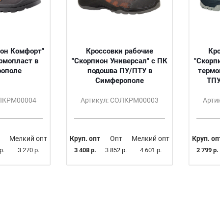
он Комфорт"
Кроссовки рабочие
Кр
рмопласт в
"Скорпион Универсал" с ПК
"Скорп
ополе
подошва ПУ/ПТУ в
термо
Симферополе
ТПУ
ОЛКРМ00004
Артикул: СОЛКРМ00003
Арти
Мелкий опт
Круп. опт
Опт
Мелкий опт
Круп. оп
р.
3 270 р.
3 408 р.
3 852 р.
4 601 р.
2 799 р.