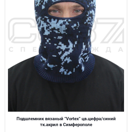
Подшлемник вязаный "Vortex" цв.цифра/синий
тк.акрил в Симферополе