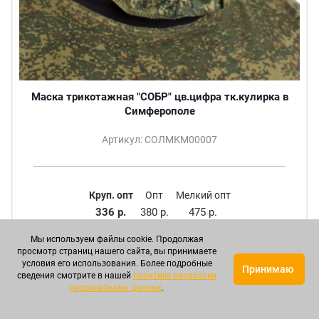
Маска трикотажная "СОБР" цв.цифра тк.кулирка в
Симферополе
Артикул: СОЛМКМ00007
Круп. опт
Опт
Мелкий опт
336 р.
380 р.
475 р.
Мы используем файлы cookie. Продолжая
ПОДРОБНЕЕ
просмотр страниц нашего сайта, вы принимаете
условия его использования. Более подробные
Принимаю
сведения смотрите в нашей
политике обработки
персональных данных
.