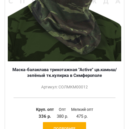
Маска-балаклава трикотажная "Active" цв.камыш/
зелёный тк.кулирка в Симферополе
Артикул: СОЛМКМ00012
Круп. опт
Опт
Мелкий опт
336 р.
380 р.
475 р.
ПОДРОБНЕЕ