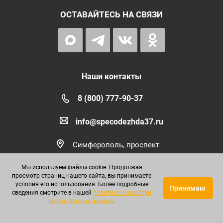
ОСТАВАЙТЕСЬ НА СВЯЗИ
Наши контакты
8 (800) 777-90-37
info@specodezhda37.ru
Симферополь, проспект
Победы, 109а
Мы используем файлы cookie. Продолжая
просмотр страниц нашего сайта, вы принимаете
условия его использования. Более подробные
Принимаю
сведения смотрите в нашей
политике обработки
2013 © Производство и продажа
персональных данных
.
спецодежды оптом. В наличии и на