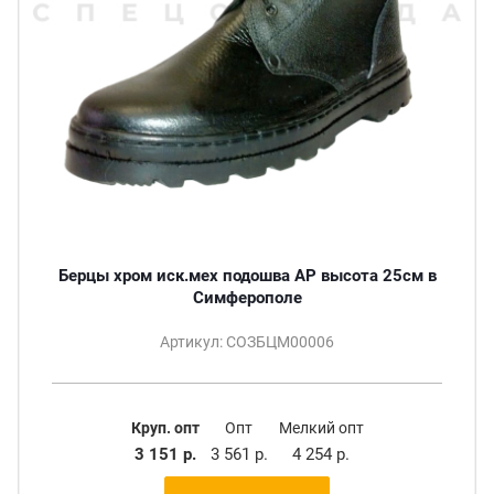
Берцы хром иск.мех подошва АР высота 25см в
Симферополе
Артикул: СОЗБЦМ00006
Круп. опт
Опт
Мелкий опт
3 151 р.
3 561 р.
4 254 р.