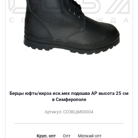
Берцы юфть/кирза иск.мех подошва АР высота 25 см
в Симферополе
Артикул: СОЗБЦМ00004
Круп. опт
Опт
Мелкий опт