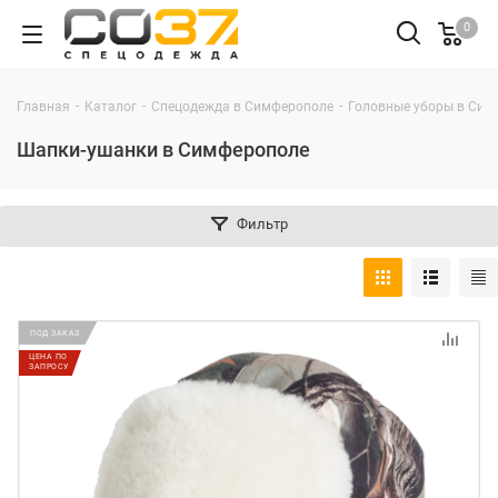
0
-
-
-
Главная
Каталог
Спецодежда в Симферополе
Головные уборы в Сим
Шапки-ушанки в Симферополе
Фильтр
ПОД ЗАКАЗ
ЦЕНА ПО
ЗАПРОСУ