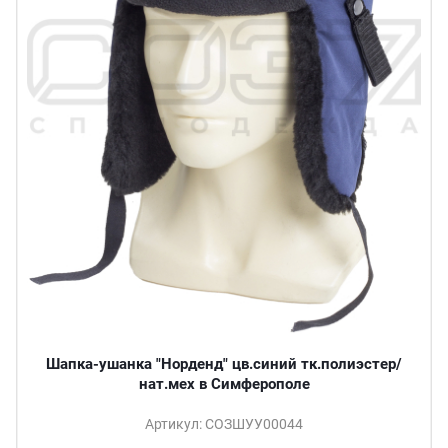
Шапка-ушанка "Норденд" цв.синий тк.полиэстер/
нат.мех в Симферополе
Артикул: СОЗШУУ00044