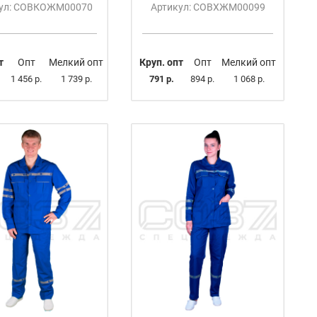
ул: СОВКОЖМ00070
Артикул: СОВХЖМ00099
т
Опт
Мелкий опт
Круп. опт
Опт
Мелкий опт
1 456 р.
1 739 р.
791 р.
894 р.
1 068 р.