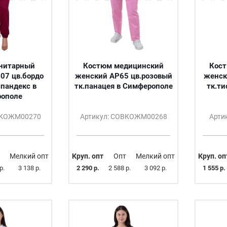
нитарный
Костюм медицинский
Кос
07 цв.бордо
женский АР65 цв.розовый
женск
спандекс в
тк.панацея в Симферополе
тк.т
ополе
ВКОЖМ00270
Артикул: СОВКОЖМ00268
Арти
Мелкий опт
Круп. опт
Опт
Мелкий опт
Круп. оп
р.
3 138 р.
2 290 р.
2 588 р.
3 092 р.
1 555 р.