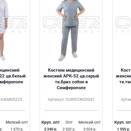
ицинский
Костюм медицинский
Кос
22 цв.белый
женский АРК-52 цв.серый
женски
имферополе
тк.бриз cotton в
тк.т
Симферополе
ОВХЖМ00225
Артикул: СОВКОЖ00047
Арти
Мелкий опт
Круп. опт
Опт
Мелкий опт
Круп. оп
р.
1 670 р.
2 240 р.
2 532 р.
3 024 р.
1 555 р.