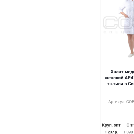
68-70/170-176
48/158-164
44/182-188
50-52
54-56
40/158-164
44/158-164
46/158-164
50/158-164
52/158-164
Халат мед
54/158-164
женский АР4
70
тк.тиси в С
38-40
58-60
62-64
Артикул: С
66-68
Круп. опт
Опт
1 237 р.
1 398 