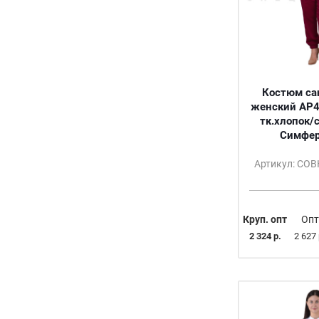
58
58/170-176
58/182-188
60
60-62
Костюм са
60-62/158-164
женский АР4
60-62/170-176
тк.хлопок/
60-62/182-188
Симфер
60/182-188
Артикул: СО
62
64
64-66
64-66/158-164
Круп. опт
Опт
64-66/170-176
2 324 р.
2 627 
66
68
68-70
68-70/158-164