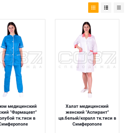
тюм медицинский
Халат медицинский
кий "Фармацевт"
женский "Аспирант"
голубой тк.тиси в
цв.белый/коралл тк.тиси в
Симферополе
Симферополе