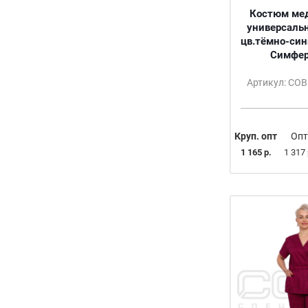
50/170-176
Костюм ме
50/182-188
универсаль
52
цв.тёмно-син
Симфер
52-54
52-54/158-164
Артикул: СО
52-54/170-176
52-54/182-188
52/170-176
Круп. опт
Опт
52/182-188
1 165 р.
1 317 
54
54/170-176
54/182-188
56
56-58
56-58/158-164
56-58/170-176
56-58/182-188
56/170-176
56/182-188