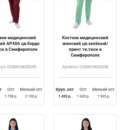
тюм медицинский
Костюм медицинский
ий АР406 цв.бордо
женский цв.зелёный/
иси в Симферополе
принт тк.тиси в
Симферополе
кул: СОВКОЖ00049
Артикул: СОВКОЖ00048
т
Опт
Мелкий опт
Круп. опт
Опт
Мелкий опт
1 758 р.
2 100 р.
1 433 р.
1 620 р.
1 935 р.