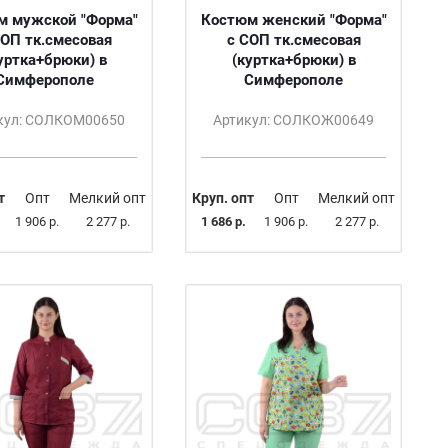
м мужской "Форма"
Костюм женский "Форма"
СОП тк.смесовая
с СОП тк.смесовая
уртка+брюки) в
(куртка+брюки) в
Симферополе
Симферополе
кул: СОЛКОМ00650
Артикул: СОЛКОЖ00649
т
Опт
Мелкий опт
Круп. опт
Опт
Мелкий опт
1 906 р.
2 277 р.
1 686 р.
1 906 р.
2 277 р.