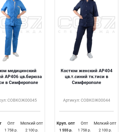
тюм медицинский
Костюм женский АР404
й АР406 цв.бирюза
цв.т.синий тк.тиси в
иси в Симферополе
Симферополе
кул: СОВКОЖ00045
Артикул: СОВКОЖ00044
т
Опт
Мелкий опт
Круп. опт
Опт
Мелкий опт
1 758 р.
2 100 р.
1 555 р.
1 758 р.
2 100 р.