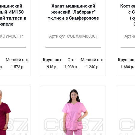
дицинский
Халат медицинский
Костю
ный ИМ150
женский "Лаборант"
с 
ий тк.тиси в
тк.тиси в Симферополе
(к
ополе
ВКОУМ00114
Артикул: СОВХЖМ00001
Арти
Мелкий опт
Круп. опт
Опт
Мелкий опт
Круп. оп
р.
1 573 р.
918 р.
1 038 р.
1 240 р.
1 686 р.