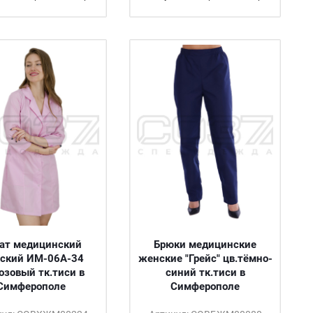
ат медицинский
Брюки медицинские
ский ИМ-06А-34
женские "Грейс" цв.тёмно-
озовый тк.тиси в
синий тк.тиси в
Симферополе
Симферополе