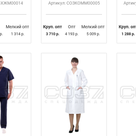
ОВХЖМ00014
Артикул: СОЗКОММ00005
Артик
Мелкий опт
Круп. опт
Опт
Мелкий опт
Круп. оп
р.
1 314 р.
3 710 р.
4 193 р.
5 009 р.
1 288 р.