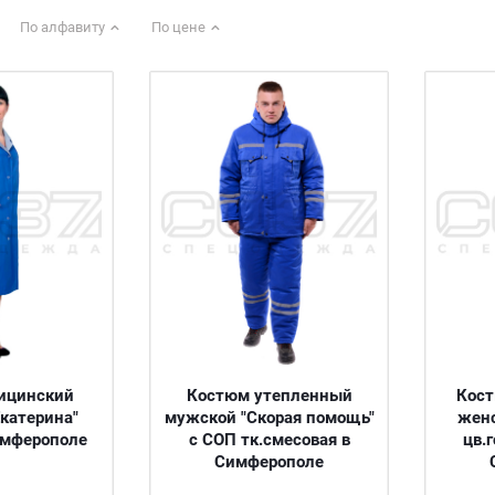
По алфавиту
По цене
ицинский
Костюм утепленный
Кос
катерина"
мужской "Скорая помощь"
женс
имферополе
с СОП тк.смесовая в
цв.
Симферополе