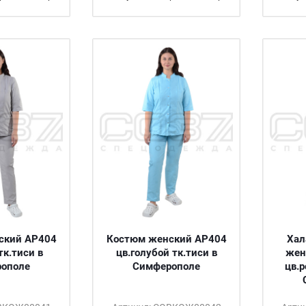
ский АР404
Костюм женский АР404
Хал
тк.тиси в
цв.голубой тк.тиси в
жен
ополе
Симферополе
цв.р