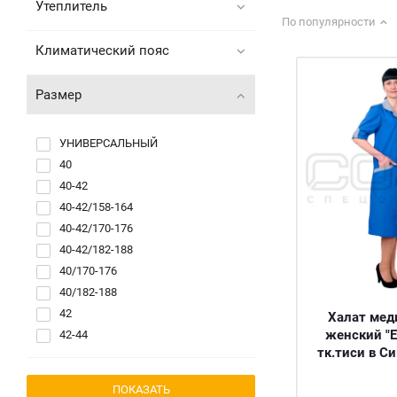
Утеплитель
По популярности
Климатический пояс
Размер
УНИВЕРСАЛЬНЫЙ
40
40-42
40-42/158-164
40-42/170-176
40-42/182-188
40/170-176
40/182-188
42
Халат мед
женский "Е
42-44
тк.тиси в С
42/158-164
42/170-176