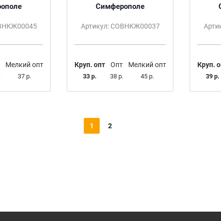
ополе
Симферополе
ОВНКЖ00045
Артикул: СОВНКЖ00037
Арти
Мелкий опт
Круп. опт
Опт
Мелкий опт
Круп. о
.
37 р.
33 р.
38 р.
45 р.
39 р.
1
2