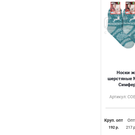
Носки ж
шерстяные 
Симфер
Артикул: С
Круп. опт
Опт
192 р.
217 р