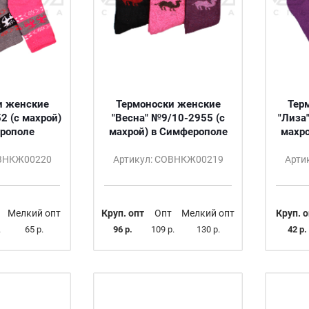
и женские
Термоноски женские
Тер
2 (с махрой)
"Весна" №9/10-2955 (с
"Лиза
рополе
махрой) в Симферополе
махро
ОВНКЖ00220
Артикул: СОВНКЖ00219
Арти
Мелкий опт
Круп. опт
Опт
Мелкий опт
Круп. о
.
65 р.
96 р.
109 р.
130 р.
42 р.