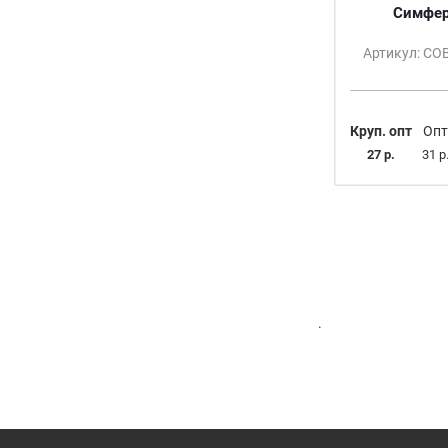
Симфер
Артикул: С
Круп. опт
Опт
27 р.
31 р
.