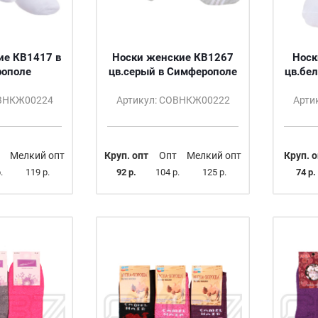
ие КВ1417 в
Носки женские КВ1267
Носк
ополе
цв.серый в Симферополе
цв.бе
ОВНКЖ00224
Артикул: СОВНКЖ00222
Арти
Мелкий опт
Круп. опт
Опт
Мелкий опт
Круп. о
.
119 р.
92 р.
104 р.
125 р.
74 р.