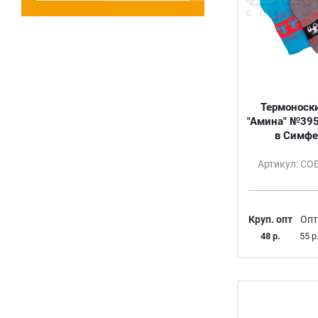
Термоноск
"Амина" №395
в Симфе
Артикул: С
Круп. опт
Опт
48 р.
55 р