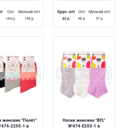
пт
Опт
Мелкий опт
Круп. опт
Опт
Мелкий опт
164 р.
196 р.
42 р.
48 р.
57 р.
и женские "Полёт"
Носки женские "BFL"
474-2255-1 в
№474-E203-1 в