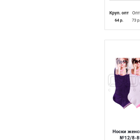
Круп. опт
Опт
64 р.
73 р
Носки женс
№12/8-8