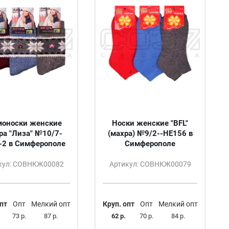
моноски женские
Носки женские "BFL"
ра "Лиза" №10/7-
(махра) №9/2--HE156 в
-2 в Симферополе
Симферополе
кул: СОВНКЖ00082
Артикул: СОВНКЖ00079
пт
Опт
Мелкий опт
Круп. опт
Опт
Мелкий опт
73 р.
87 р.
62 р.
70 р.
84 р.