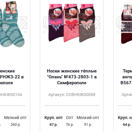
енские
Носки женские тёплые
Тер
№НЖЗ-22 в
"Олань" №473-2803-1 в
анго
ополе
Симферополе
B567
ОВНКЖ00194
Артикул: СОВНКЖ00088
Арти
Мелкий опт
Круп. опт
Опт
Мелкий опт
Круп. о
.
260 р.
67 р.
76 р.
91 р.
64 р.