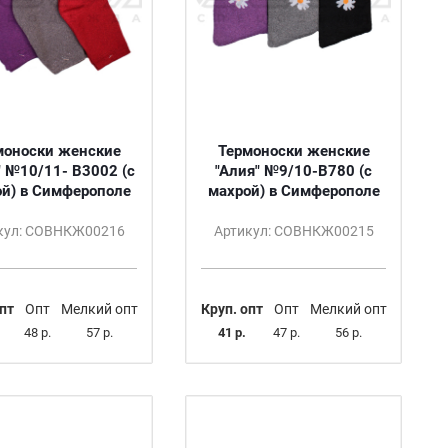
моноски женские
Термоноски женские
" №10/11- B3002 (с
"Алия" №9/10-B780 (с
й) в Симферополе
махрой) в Симферополе
кул: СОВНКЖ00216
Артикул: СОВНКЖ00215
пт
Опт
Мелкий опт
Круп. опт
Опт
Мелкий опт
48 р.
57 р.
41 р.
47 р.
56 р.