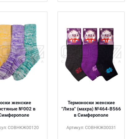
оски женские
Термоноски женские
рстяные №002 в
"Лиза" (махра) №464-B566
Симферополе
в Симферополе
кул: СОВНКЖ00120
Артикул: СОВНКЖ00031