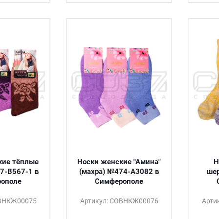
кие тёплые
Носки женские "Амина"
Н
7-B567-1 в
(махра) №474-A3082 в
ше
ополе
Симферополе
ОВНКЖ00075
Артикул: СОВНКЖ00076
Арти