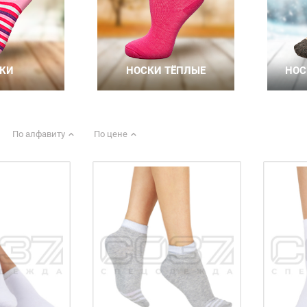
По алфавиту
По цене