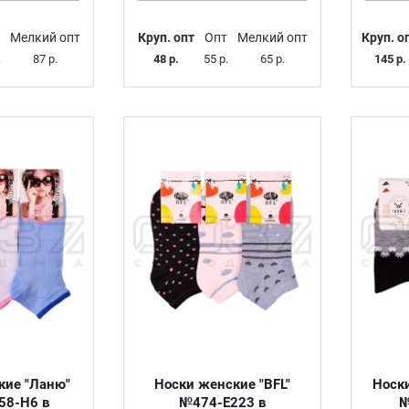
Мелкий опт
Круп. опт
Опт
Мелкий опт
Круп. о
.
87 р.
48 р.
55 р.
65 р.
145 р.
кие "Ланю"
Носки женские "BFL"
Носк
58-H6 в
№474-E223 в
№