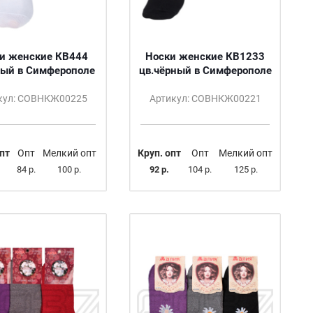
и женские КВ444
Носки женские КВ1233
лый в Симферополе
цв.чёрный в Симферополе
кул: СОВНКЖ00225
Артикул: СОВНКЖ00221
пт
Опт
Мелкий опт
Круп. опт
Опт
Мелкий опт
84 р.
100 р.
92 р.
104 р.
125 р.