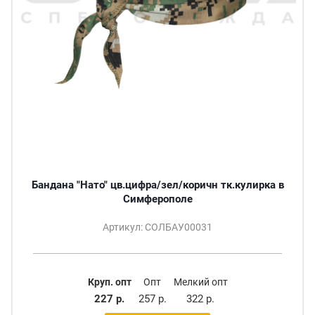
Бандана "Нато" цв.цифра/зел/коричн тк.кулирка в
Симферополе
Артикул: СОЛБАУ00031
Круп. опт
Опт
Мелкий опт
227 р.
257 р.
322 р.