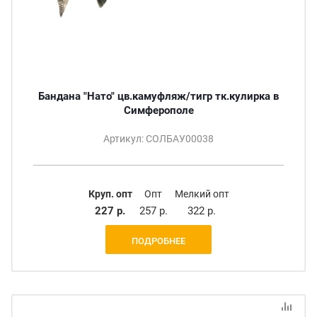
Бандана "Нато" цв.камуфляж/тигр тк.кулирка в
Симферополе
Артикул: СОЛБАУ00038
Круп. опт
Опт
Мелкий опт
227 р.
257 р.
322 р.
ПОДРОБНЕЕ