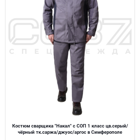
Костюм сварщика "Накал" с СОП 1 класс цв.серый/
чёрный тк.саржа/джуос/аргос в Симферополе