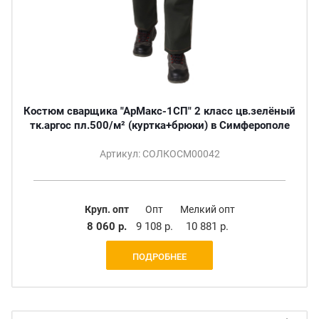
Костюм сварщика "АрМакс-1СП" 2 класс цв.зелёный
тк.аргос пл.500/м² (куртка+брюки) в Симферополе
Артикул: СОЛКОСМ00042
Круп. опт
Опт
Мелкий опт
8 060 р.
9 108 р.
10 881 р.
ПОДРОБНЕЕ