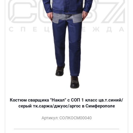
Костюм сварщика "Накал" с СОП 1 класс цв.т.синий/
серый тк.саржа/джуос/аргос в Симферополе
Артикул: СОЛКОСМ00040